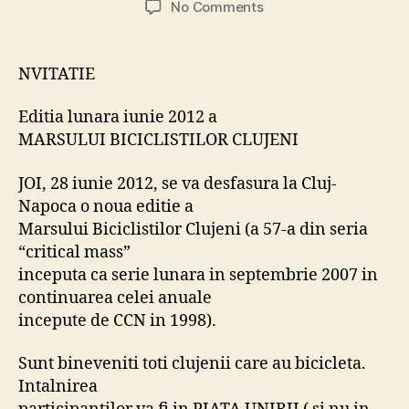
on
No Comments
Editia
lunara
iunie
NVITATIE
2012
a
Editia lunara iunie 2012 a
MARSULUI
MARSULUI BICICLISTILOR CLUJENI
BICICLISTILOR
CLUJENI
JOI, 28 iunie 2012, se va desfasura la Cluj-
Napoca o noua editie a
Marsului Biciclistilor Clujeni (a 57-a din seria
“critical mass”
inceputa ca serie lunara in septembrie 2007 in
continuarea celei anuale
incepute de CCN in 1998).
Sunt bineveniti toti clujenii care au bicicleta.
Intalnirea