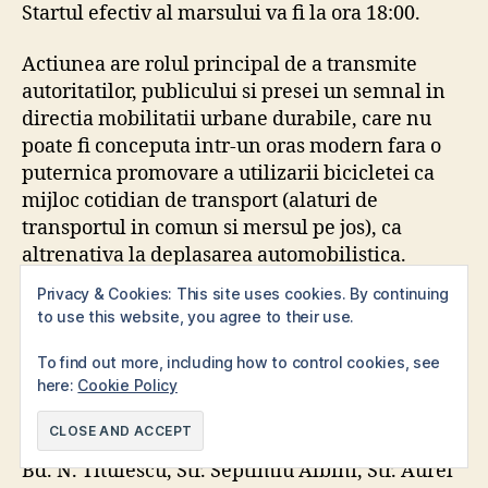
Startul efectiv al marsului va fi la ora 18:00.
Actiunea are rolul principal de a transmite
autoritatilor, publicului si presei un semnal in
directia mobilitatii urbane durabile, care nu
poate fi conceputa intr-un oras modern fara o
puternica promovare a utilizarii bicicletei ca
mijloc cotidian de transport (alaturi de
transportul in comun si mersul pe jos), ca
altrenativa la deplasarea automobilistica.
Dincolo de acest scop militant este desigur si o
Privacy & Cookies: This site uses cookies. By continuing
ocazie de intalnire, cunoastere si pedalare in
to use this website, you agree to their use.
comun a biciclistilor clujeni.
To find out more, including how to control cookies, see
here:
Cookie Policy
Traseul propus pentru mars este: Parcul
I.L.Caragiale, str. Emil Isac, str. Gheorghe Sincai,
str. Republicii, Str. Avram Iancu, Pta. Cipariu,
Bd. N. Titulescu, Str. Septimiu Albini, Str. Aurel