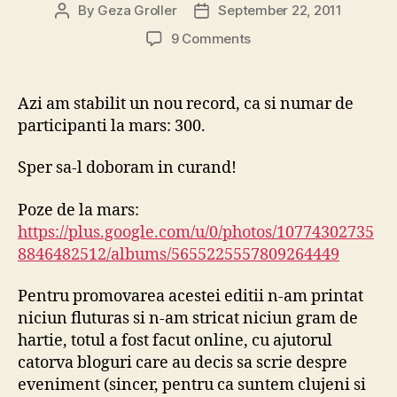
By
Geza Groller
September 22, 2011
Post
Post
author
date
on
9 Comments
4
ani
de
Azi am stabilit un nou record, ca si numar de
marsuri,
participanti la mars: 300.
300
de
Sper sa-l doboram in curand!
participanti
Poze de la mars:
https://plus.google.com/u/0/photos/10774302735
8846482512/albums/5655225557809264449
Pentru promovarea acestei editii n-am printat
niciun fluturas si n-am stricat niciun gram de
hartie, totul a fost facut online, cu ajutorul
catorva bloguri care au decis sa scrie despre
eveniment (sincer, pentru ca suntem clujeni si