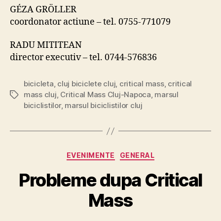
GÉZA GRÖLLER
coordonator actiune – tel. 0755-771079
RADU MITITEAN
director executiv – tel. 0744-576836
bicicleta
,
cluj biciclete cluj
,
critical mass
,
critical
mass cluj
,
Critical Mass Cluj-Napoca
,
marsul
Tags
biciclistilor
,
marsul biciclistilor cluj
Categories
EVENIMENTE
GENERAL
Probleme dupa Critical
Mass