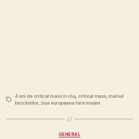
4 ani de critical mass in cluj
,
critical mass
,
marsul
Tags
biciclistilor
,
ziua europeana fara masini
Categories
GENERAL