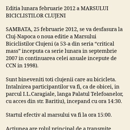
a
Editia lunara februarie 2012 a MARSULUI
MARSULUI
BICICLISTILOR CLUJENI
BICICLISTILOR
CLUJENI
SAMBATA, 25 februarie 2012, se va desfasura la
Cluj-Napoca o noua editie a Marsului
Biciclistilor Clujeni (a 53-a din seria “critical
mass” inceputa ca serie lunara in septembrie
2007 in continuarea celei anuale incepute de
CCN in 1998).
Sunt bineveniti toti clujenii care au bicicleta.
Intalnirea participantilor va fi, ca de obicei, in
parcul I.L.Caragiale, langa Palatul Telefoanelor,
cu acces din str. Baritiu), incepand cu ora 14:30.
Startul efectiv al marsului va fi la ora 15:00.
Actiunea are rolul principal de a transmite