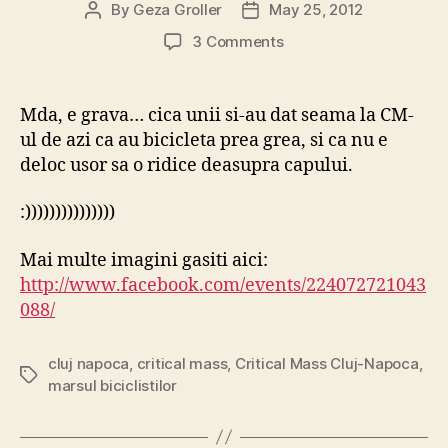
By
Geza Groller
May 25, 2012
Post
Post
author
date
on
3 Comments
Probleme
dupa
Critical
Mda, e grava… cica unii si-au dat seama la CM-
Mass
ul de azi ca au bicicleta prea grea, si ca nu e
deloc usor sa o ridice deasupra capului.
:)))))))))))))))
Mai multe imagini gasiti aici:
http://www.facebook.com/events/224072721043
088/
cluj napoca
,
critical mass
,
Critical Mass Cluj-Napoca
,
Tags
marsul biciclistilor