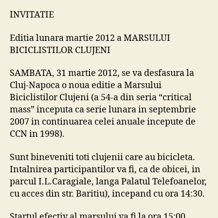
martie
INVITATIE
2012
a
Editia lunara martie 2012 a MARSULUI
MARSULUI
BICICLISTILOR CLUJENI
BICICLISTILOR
CLUJENI
SAMBATA, 31 martie 2012, se va desfasura la
Cluj-Napoca o noua editie a Marsului
Biciclistilor Clujeni (a 54-a din seria “critical
mass” inceputa ca serie lunara in septembrie
2007 in continuarea celei anuale incepute de
CCN in 1998).
Sunt bineveniti toti clujenii care au bicicleta.
Intalnirea participantilor va fi, ca de obicei, in
parcul I.L.Caragiale, langa Palatul Telefoanelor,
cu acces din str. Baritiu), incepand cu ora 14:30.
Startul efectiv al marsului va fi la ora 15:00.