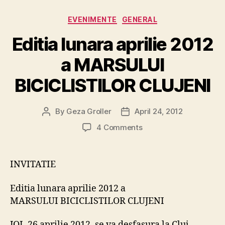
Categories
EVENIMENTE
GENERAL
Editia lunara aprilie 2012
a MARSULUI
BICICLISTILOR CLUJENI
By
Geza Groller
April 24, 2012
Post
Post
author
date
on
4 Comments
Editia
lunara
aprilie
INVITATIE
2012
a
Editia lunara aprilie 2012 a
MARSULUI
MARSULUI BICICLISTILOR CLUJENI
BICICLISTILOR
CLUJENI
JOI, 26 aprilie 2012, se va desfasura la Cluj-