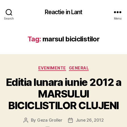
Reactie in Lant
Search
Menu
Tag:
marsul biciclistilor
Categories
EVENIMENTE
GENERAL
Editia lunara iunie 2012 a
MARSULUI
BICICLISTILOR CLUJENI
By
Geza Groller
June 26, 2012
Post
Post
author
date