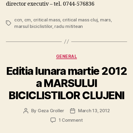
director executiv – tel. 0744-576836
ccn
,
cm
,
critical mass
,
critical mass cluj
,
mars
,
Tags
marsul biciclistilor
,
radu mititean
Categories
GENERAL
Editia lunara martie 2012
a MARSULUI
BICICLISTILOR CLUJENI
By
Geza Groller
March 13, 2012
Post
Post
author
date
on
1 Comment
Editia
lunara