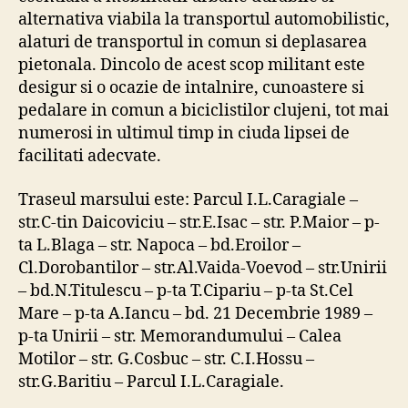
alternativa viabila la transportul automobilistic,
alaturi de transportul in comun si deplasarea
pietonala. Dincolo de acest scop militant este
desigur si o ocazie de intalnire, cunoastere si
pedalare in comun a biciclistilor clujeni, tot mai
numerosi in ultimul timp in ciuda lipsei de
facilitati adecvate.
Traseul marsului este: Parcul I.L.Caragiale –
str.C-tin Daicoviciu – str.E.Isac – str. P.Maior – p-
ta L.Blaga – str. Napoca – bd.Eroilor –
Cl.Dorobantilor – str.Al.Vaida-Voevod – str.Unirii
– bd.N.Titulescu – p-ta T.Cipariu – p-ta St.Cel
Mare – p-ta A.Iancu – bd. 21 Decembrie 1989 –
p-ta Unirii – str. Memorandumului – Calea
Motilor – str. G.Cosbuc – str. C.I.Hossu –
str.G.Baritiu – Parcul I.L.Caragiale.