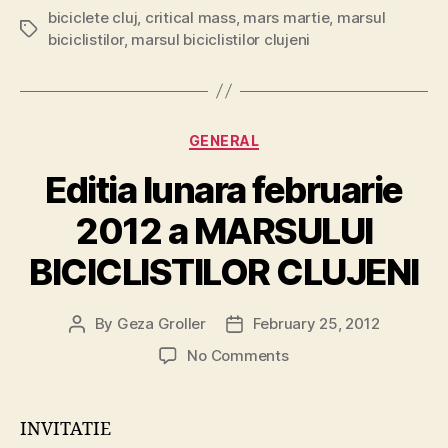
biciclete cluj
,
critical mass
,
mars martie
,
marsul
Tags
biciclistilor
,
marsul biciclistilor clujeni
Categories
GENERAL
Editia lunara februarie
2012 a MARSULUI
BICICLISTILOR CLUJENI
By
Geza Groller
February 25, 2012
Post
Post
author
date
on
No Comments
Editia
lunara
februarie
INVITATIE
2012