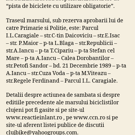
“pista de biciclete cu utilizare obligatorie”.
Traseul marsului, sub rezerva aprobarii lui de
catre Primarie si Politie, este: Parcul
I.L.Caragiale – str.C-tin Daicoviciu – str.E.Isac
– str. P.Maior – p-ta L.Blaga – str.Republicii –
str.A.Iancu – p-ta T.Cipariu – p-ta Stefan cel
Mare – p-ta A.Iancu – Calea Dorobantilor –
str.Petofi Sandor – bd. 21 Decembrie 1989 – p-ta
A.Iancu – str.Cuza Voda – p-ta M.Viteazu –
str.Regele Ferdinand – Parcul I.L. Caragiale.
Detalii despre actiunea de sambata si despre
editiile precedente ale marsului biciclistilor
clujeni pot fi gasite si pe site-ul
www.reactieinlant.ro , pe www.ccn.ro si pe
site-ul aferent listei publice de discutii
clujbike@yahoogroups.com.