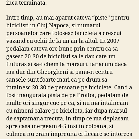
inca terminata.
Intre timp, au mai aparut cateva “piste” pentru
biciclisti in Cluj-Napoca, si numarul
persoanelor care folosesc bicicleta a crescut
vazand cu ochii de la un an la altul. In 2007
pedalam cateva ore bune prin centru ca sa
gasesc 20-30 de biciclisti sa le dau cate-un
fluturas si sa-i chem la marsuri, iar acum daca
ma duc din Gheorgheni si pana-n centru
sansele sunt foarte mari ca pe drum sa
intalnesc 20-30 de persoane pe biciclete. Cand a
fost inaugurata pista de pe Eroilor, pedalam de
multe ori singur cuc pe ea, si nu ma intalneam
cu nimeni calare pe bicicleta, iar dupa marsul
de saptamana trecuta, in timp ce ma deplasam
spre casa mergeam 4-5 insi in coloana, si
culmea nu eram impreuna ci fiecare se intorcea