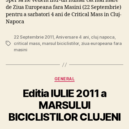
Sper sa ne vedem intr-un numar cat mai mare
de Ziua Europeana fara Masini (22 Septembrie)
pentru a sarbatori 4 ani de Critical Mass in Cluj-
Napoca
22 Septembrie 2011
,
Aniversare 4 ani
,
cluj napoca
,
critical mass
,
marsul biciclistilor
,
ziua europeana fara
Tags
masini
Categories
GENERAL
Editia IULIE 2011 a
MARSULUI
BICICLISTILOR CLUJENI