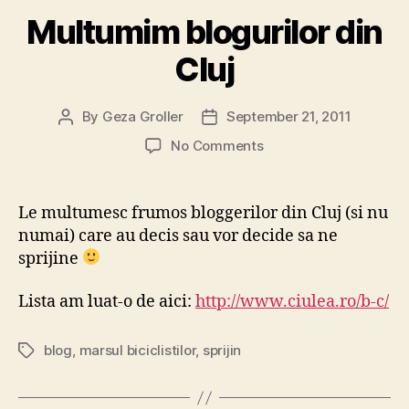
Multumim blogurilor din
Cluj
By
Geza Groller
September 21, 2011
Post
Post
author
date
on
No Comments
Multumim
blogurilor
din
Le multumesc frumos bloggerilor din Cluj (si nu
Cluj
numai) care au decis sau vor decide sa ne
sprijine
Lista am luat-o de aici:
http://www.ciulea.ro/b-c/
blog
,
marsul biciclistilor
,
sprijin
Tags