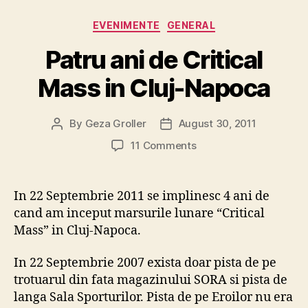
Categories
EVENIMENTE
GENERAL
Patru ani de Critical
Mass in Cluj-Napoca
By
Geza Groller
August 30, 2011
Post
Post
author
date
on
11 Comments
Patru
ani
de
In 22 Septembrie 2011 se implinesc 4 ani de
Critical
cand am inceput marsurile lunare “Critical
Mass
Mass” in Cluj-Napoca.
in
Cluj-
In 22 Septembrie 2007 exista doar pista de pe
Napoca
trotuarul din fata magazinului SORA si pista de
langa Sala Sporturilor. Pista de pe Eroilor nu era