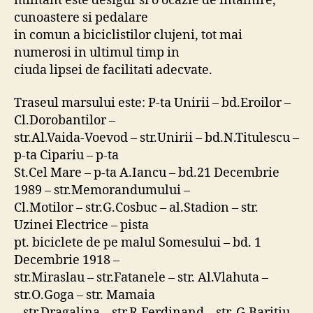
militant este desigur si o ocazie de intalnire,
cunoastere si pedalare
in comun a biciclistilor clujeni, tot mai
numerosi in ultimul timp in
ciuda lipsei de facilitati adecvate.
Traseul marsului este: P-ta Unirii – bd.Eroilor –
Cl.Dorobantilor –
str.Al.Vaida-Voevod – str.Unirii – bd.N.Titulescu –
p-ta Cipariu – p-ta
St.Cel Mare – p-ta A.Iancu – bd.21 Decembrie
1989 – str.Memorandumului –
Cl.Motilor – str.G.Cosbuc – al.Stadion – str.
Uzinei Electrice – pista
pt. biciclete de pe malul Somesului – bd. 1
Decembrie 1918 –
str.Miraslau – str.Fatanele – str. Al.Vlahuta –
str.O.Goga – str. Mamaia
– str.Dragalina – str.R.Ferdinand – str. G.Baritiu –