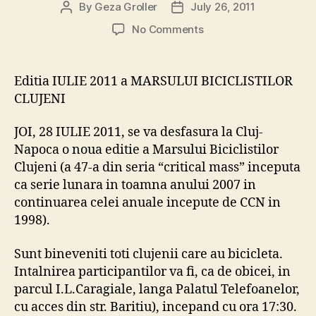
By
Geza Groller
July 26, 2011
Post
Post
author
date
on
No Comments
Editia
IULIE
2011
Editia IULIE 2011 a MARSULUI BICICLISTILOR
a
CLUJENI
MARSULUI
BICICLISTILOR
JOI, 28 IULIE 2011, se va desfasura la Cluj-
CLUJENI
Napoca o noua editie a Marsului Biciclistilor
Clujeni (a 47-a din seria “critical mass” inceputa
ca serie lunara in toamna anului 2007 in
continuarea celei anuale incepute de CCN in
1998).
Sunt bineveniti toti clujenii care au bicicleta.
Intalnirea participantilor va fi, ca de obicei, in
parcul I.L.Caragiale, langa Palatul Telefoanelor,
cu acces din str. Baritiu), incepand cu ora 17:30.