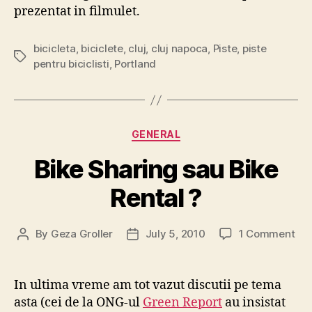
prezentat in filmulet.
bicicleta
,
biciclete
,
cluj
,
cluj napoca
,
Piste
,
piste
Tags
pentru biciclisti
,
Portland
Categories
GENERAL
Bike Sharing sau Bike
Rental ?
on
By
Geza Groller
July 5, 2010
1 Comment
Post
Post
Bik
author
date
Sha
sau
In ultima vreme am tot vazut discutii pe tema
Bik
asta (cei de la ONG-ul
Green Report
au insistat
Ren