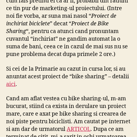
cum fals pretind ei ca ar fi, probabil din ratiuni
ce tin pur de marketing-ul proiectului. (Intre
noi fie vorba, ar suna mai nasol “
Proiect de
inchiriat biciclete
” decat “
Proiect de Bike
Sharing
“, pentru ca atunci cand pronuntam
cuvantul “inchiriat” ne gandim automat la o
suma de bani, ceea ce in cazul de mai sus nu se
pune problema decat dupa primele 2 ore.)
Si cei de la Primarie au cazut in cursa lor, si au
anuntat acest proiect de “bike sharing” – detalii
aici
.
Cand am aflat vestea cu bike sharing-ul, m-am
bucurat, stiind ca exista in derulare un proiect
mare, care e axat pe bike sharing si crearea de
noi piste pentru biciclisti. Am cautat pe internet
si am dar de urmatorul
ARTICOL
. Dupa ce am
terminat de citit, mi-a sarit in ochi urmatoarea