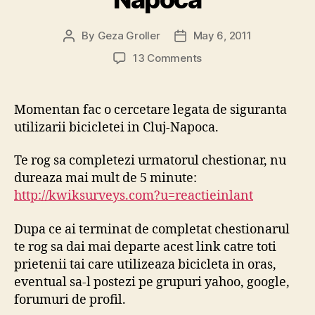
By
Geza Groller
May 6, 2011
Post
Post
author
date
on
13 Comments
Chestionar
–
Siguranta
Momentan fac o cercetare legata de siguranta
utilizarii
utilizarii bicicletei in Cluj-Napoca.
bicicletei
in
Te rog sa completezi urmatorul chestionar, nu
Cluj-
dureaza mai mult de 5 minute:
Napoca
http://kwiksurveys.com?u=reactieinlant
Dupa ce ai terminat de completat chestionarul
te rog sa dai mai departe acest link catre toti
prietenii tai care utilizeaza bicicleta in oras,
eventual sa-l postezi pe grupuri yahoo, google,
forumuri de profil.