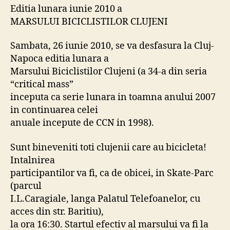
a
Editia lunara iunie 2010 a
MARSULUI
MARSULUI BICICLISTILOR CLUJENI
BICICLISTILOR
CLUJENI
Sambata, 26 iunie 2010, se va desfasura la Cluj-
Napoca editia lunara a
Marsului Biciclistilor Clujeni (a 34-a din seria
“critical mass”
inceputa ca serie lunara in toamna anului 2007
in continuarea celei
anuale incepute de CCN in 1998).
Sunt bineveniti toti clujenii care au bicicleta!
Intalnirea
participantilor va fi, ca de obicei, in Skate-Parc
(parcul
I.L.Caragiale, langa Palatul Telefoanelor, cu
acces din str. Baritiu),
la ora 16:30. Startul efectiv al marsului va fi la