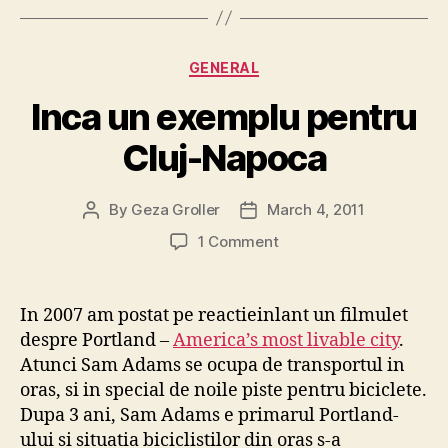
Categories
GENERAL
Inca un exemplu pentru
Cluj-Napoca
By
Geza Groller
March 4, 2011
Post
Post
author
date
on
1 Comment
Inca
un
exemplu
In 2007 am postat pe reactieinlant un filmulet
pentru
despre Portland –
America’s most livable city
.
Cluj-
Atunci Sam Adams se ocupa de transportul in
Napoca
oras, si in special de noile piste pentru biciclete.
Dupa 3 ani, Sam Adams e primarul Portland-
ului si situatia biciclistilor din oras s-a