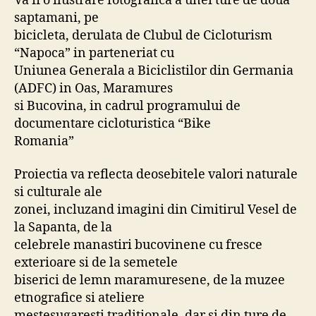
Va fi o ilustrare fotografica a unei ture de doua
saptamani, pe
bicicleta, derulata de Clubul de Cicloturism
“Napoca” in parteneriat cu
Uniunea Generala a Biciclistilor din Germania
(ADFC) in Oas, Maramures
si Bucovina, in cadrul programului de
documentare cicloturistica “Bike
Romania”
Proiectia va reflecta deosebitele valori naturale
si culturale ale
zonei, incluzand imagini din Cimitirul Vesel de
la Sapanta, de la
celebrele manastiri bucovinene cu fresce
exterioare si de la semetele
biserici de lemn maramuresene, de la muzee
etnografice si ateliere
mestesugaresti traditionale, dar si din ture de