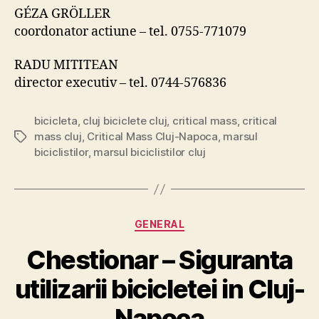
GÉZA GRÖLLER
coordonator actiune – tel. 0755-771079
RADU MITITEAN
director executiv – tel. 0744-576836
bicicleta
,
cluj biciclete cluj
,
critical mass
,
critical
mass cluj
,
Critical Mass Cluj-Napoca
,
marsul
Tags
biciclistilor
,
marsul biciclistilor cluj
Categories
GENERAL
Chestionar – Siguranta
utilizarii bicicletei in Cluj-
Napoca