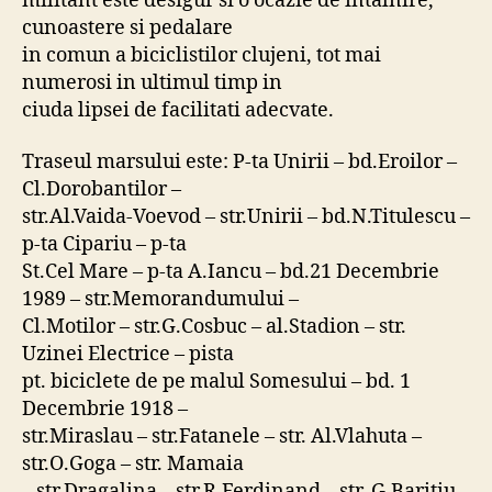
militant este desigur si o ocazie de intalnire,
cunoastere si pedalare
in comun a biciclistilor clujeni, tot mai
numerosi in ultimul timp in
ciuda lipsei de facilitati adecvate.
Traseul marsului este: P-ta Unirii – bd.Eroilor –
Cl.Dorobantilor –
str.Al.Vaida-Voevod – str.Unirii – bd.N.Titulescu –
p-ta Cipariu – p-ta
St.Cel Mare – p-ta A.Iancu – bd.21 Decembrie
1989 – str.Memorandumului –
Cl.Motilor – str.G.Cosbuc – al.Stadion – str.
Uzinei Electrice – pista
pt. biciclete de pe malul Somesului – bd. 1
Decembrie 1918 –
str.Miraslau – str.Fatanele – str. Al.Vlahuta –
str.O.Goga – str. Mamaia
– str.Dragalina – str.R.Ferdinand – str. G.Baritiu –