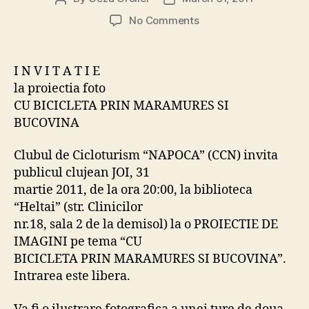
author
date
on
No Comments
I
N
V
I N V I T A T I E
I
la proiectia foto
T
CU BICICLETA PRIN MARAMURES SI
A
BUCOVINA
T
I
Clubul de Cicloturism “NAPOCA” (CCN) invita
E
la
publicul clujean JOI, 31
proiectia
martie 2011, de la ora 20:00, la biblioteca
foto
“Heltai” (str. Clinicilor
CU
nr.18, sala 2 de la demisol) la o PROIECTIE DE
BICICLETA
IMAGINI pe tema “CU
PRIN
BICICLETA PRIN MARAMURES SI BUCOVINA”.
MARAMURES
Intrarea este libera.
SI
BUCOVINA