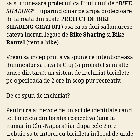
sa-si numeasca proiectul ca fiind unul de “
BIKE
?
SHARING
” – tiparind chiar pe aripa protectoare
de la roata din spate
PROIECT DE BIKE
SHARING GRATUIT
) asa ca as dori sa lamuresc
cateva lucruri legate de
Bike Sharing
si
Bike
Rantal
(rent a bike).
Vreau sa incep prin a va spune ce intentioneaza
dumnealor sa faca la Cluj (si probabil si in alte
orase din tara): un sistem de inchiriat biciclete
pe o perioada de 2 ore in scop pur recreativ.
De ce spun de inchiriat?
Pentru ca ai nevoie de un act de identitate cand
iei bicicleta din locatia respectiva (una la
numar in Cluj-Napoca) iar dupa cele 2 ore
trebuie sa te intorci cu bicicleta in locul de unde