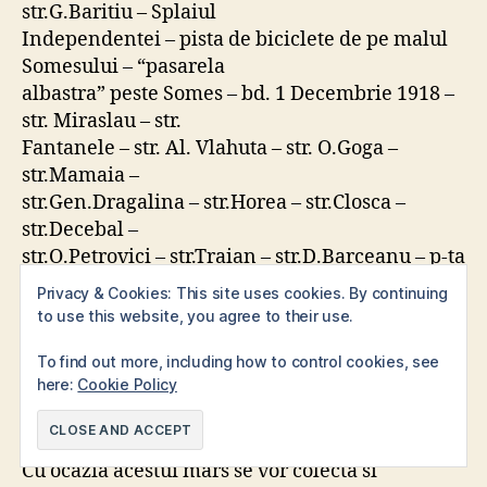
str.G.Baritiu – Splaiul
Independentei – pista de biciclete de pe malul
Somesului – “pasarela
albastra” peste Somes – bd. 1 Decembrie 1918 –
str. Miraslau – str.
Fantanele – str. Al. Vlahuta – str. O.Goga –
str.Mamaia –
str.Gen.Dragalina – str.Horea – str.Closca –
str.Decebal –
str.O.Petrovici – str.Traian – str.D.Barceanu – p-ta
Abator – Calea
Privacy & Cookies: This site uses cookies. By continuing
Bucuresti – str.Fabricii – p-ta Marasti – bd. 21
to use this website, you agree to their use.
Decembrie 1989 – str.
To find out more, including how to control cookies, see
Cuza Voda – str.I.P.Voitesti – p-ta Mihai Viteazu –
here:
Cookie Policy
str. R.Ferdinand –
Parcul I.L. Caragiale.
Cu ocazia acestui mars se vor colecta si