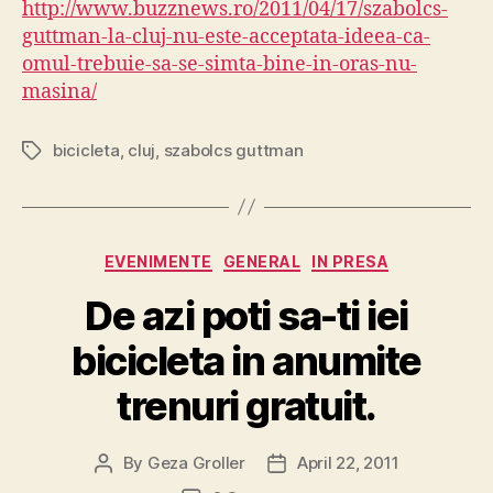
http://www.buzznews.ro/2011/04/17/szabolcs-
citit!
guttman-la-cluj-nu-este-acceptata-ideea-ca-
omul-trebuie-sa-se-simta-bine-in-oras-nu-
masina/
bicicleta
,
cluj
,
szabolcs guttman
Tags
Categories
EVENIMENTE
GENERAL
IN PRESA
De azi poti sa-ti iei
bicicleta in anumite
trenuri gratuit.
By
Geza Groller
April 22, 2011
Post
Post
author
date