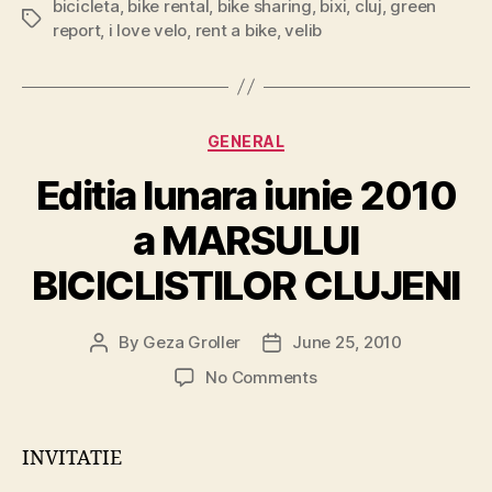
bicicleta
,
bike rental
,
bike sharing
,
bixi
,
cluj
,
green
Tags
report
,
i love velo
,
rent a bike
,
velib
Categories
GENERAL
Editia lunara iunie 2010
a MARSULUI
BICICLISTILOR CLUJENI
By
Geza Groller
June 25, 2010
Post
Post
author
date
on
No Comments
Editia
lunara
iunie
INVITATIE
2010