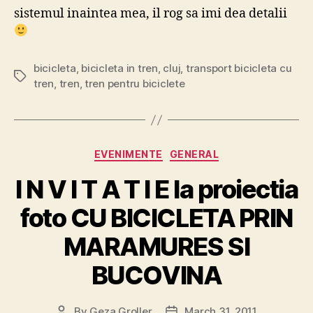
sistemul inaintea mea, il rog sa imi dea detalii
bicicleta
,
bicicleta in tren
,
cluj
,
transport bicicleta cu
Tags
tren
,
tren
,
tren pentru biciclete
Categories
EVENIMENTE
GENERAL
I N V I T A T I E la proiectia
foto CU BICICLETA PRIN
MARAMURES SI
BUCOVINA
By
Geza Groller
March 31, 2011
Post
Post