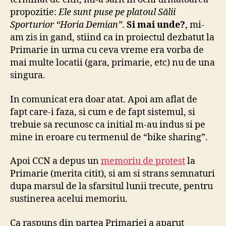
propozitie:
Ele sunt puse pe platoul Sălii
Sporturior “Horia Demian”
.
Si mai unde?
, mi-
am zis in gand, stiind ca in proiectul dezbatut la
Primarie in urma cu ceva vreme era vorba de
mai multe locatii (gara, primarie, etc) nu de una
singura.
In comunicat era doar atat. Apoi am aflat de
fapt care-i faza, si cum e de fapt sistemul, si
trebuie sa recunosc ca initial m-au indus si pe
mine in eroare cu termenul de “bike sharing”.
Apoi CCN a depus un
memoriu de protest
la
Primarie (merita citit), si am si strans semnaturi
dupa marsul de la sfarsitul lunii trecute, pentru
sustinerea acelui memoriu.
Ca raspuns din partea Primariei a aparut