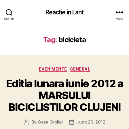
Reactie in Lant
Search
Menu
Tag:
bicicleta
Categories
EVENIMENTE
GENERAL
Editia lunara iunie 2012 a
MARSULUI
BICICLISTILOR CLUJENI
By
Geza Groller
June 26, 2012
Post
Post
author
date