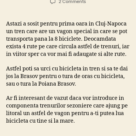
on
2 Comments
De
azi
poti
Astazi a sosit pentru prima oara in Cluj-Napoca
sa-
un tren care are un vagon special in care se pot
ti
transporta pana la 8 biciclete. Deocamdata
iei
exista 4 rute pe care circula astfel de trenuri, iar
bicicleta
in viitor sper ca vor mai fi adaugate si alte rute.
in
anumite
trenuri
Astfel poti sa urci cu bicicleta in tren si sa te dai
gratuit.
jos la Brasov pentru o tura de oras cu bicicleta,
sau o tura la Poiana Brasov.
Ar fi interesant de vazut daca vor introduce in
componenta trenurilor sezoniere care ajung pe
litoral un astfel de vagon pentru a-ti putea lua
bicicleta cu tine si la mare.