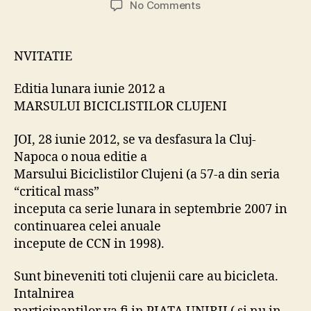
on
No Comments
Editia
lunara
iunie
NVITATIE
2012
a
Editia lunara iunie 2012 a
MARSULUI
MARSULUI BICICLISTILOR CLUJENI
BICICLISTILOR
CLUJENI
JOI, 28 iunie 2012, se va desfasura la Cluj-
Napoca o noua editie a
Marsului Biciclistilor Clujeni (a 57-a din seria
“critical mass”
inceputa ca serie lunara in septembrie 2007 in
continuarea celei anuale
incepute de CCN in 1998).
Sunt bineveniti toti clujenii care au bicicleta.
Intalnirea