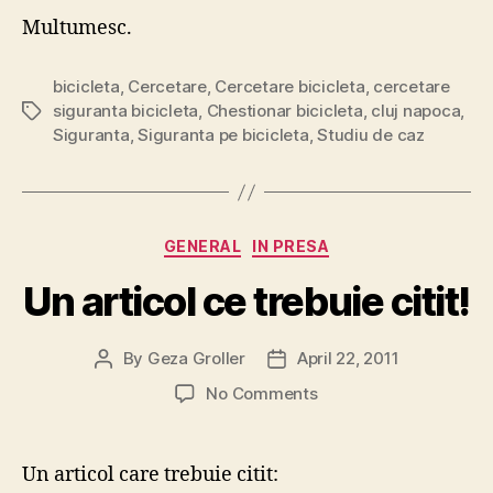
Multumesc.
bicicleta
,
Cercetare
,
Cercetare bicicleta
,
cercetare
siguranta bicicleta
,
Chestionar bicicleta
,
cluj napoca
,
Tags
Siguranta
,
Siguranta pe bicicleta
,
Studiu de caz
Categories
GENERAL
IN PRESA
Un articol ce trebuie citit!
By
Geza Groller
April 22, 2011
Post
Post
author
date
on
No Comments
Un
articol
ce
Un articol care trebuie citit:
trebuie