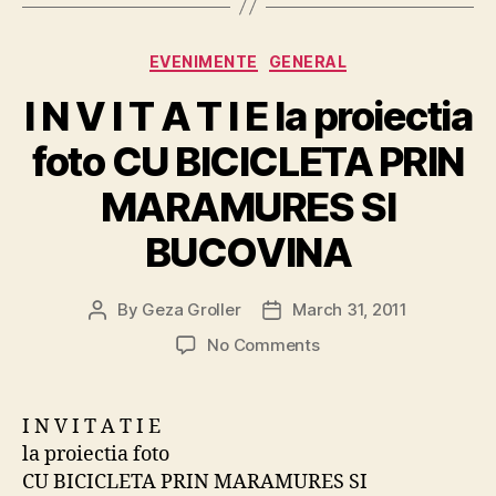
Categories
EVENIMENTE
GENERAL
I N V I T A T I E la proiectia
foto CU BICICLETA PRIN
MARAMURES SI
BUCOVINA
By
Geza Groller
March 31, 2011
Post
Post
author
date
on
No Comments
I
N
V
I N V I T A T I E
I
la proiectia foto
T
CU BICICLETA PRIN MARAMURES SI
A