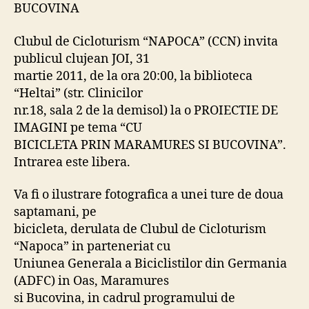
BUCOVINA
T
I
Clubul de Cicloturism “NAPOCA” (CCN) invita
E
la
publicul clujean JOI, 31
proiectia
martie 2011, de la ora 20:00, la biblioteca
foto
“Heltai” (str. Clinicilor
CU
nr.18, sala 2 de la demisol) la o PROIECTIE DE
BICICLETA
IMAGINI pe tema “CU
PRIN
BICICLETA PRIN MARAMURES SI BUCOVINA”.
MARAMURES
Intrarea este libera.
SI
BUCOVINA
Va fi o ilustrare fotografica a unei ture de doua
saptamani, pe
bicicleta, derulata de Clubul de Cicloturism
“Napoca” in parteneriat cu
Uniunea Generala a Biciclistilor din Germania
(ADFC) in Oas, Maramures
si Bucovina, in cadrul programului de