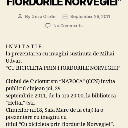
FIORDURILE NORVEGIEI”
By
Geza Groller
September 28, 2011
Post
Post
author
date
on
No Comments
INVITATIE
la
prezentarea
I N V I T A T I E
cu
la prezentarea cu imagini sustinuta de Mihai
imagini
Udvar:
sustinuta
“CU BICICLETA PRIN FIORDURILE NORVEGIEI”
de
Mihai
Clubul de Cicloturism “NAPOCA” (CCN) invita
Udvar:
“CU
publicul clujean joi, 29
BICICLETA
septembrie 2011, de la ora 20:00, la biblioteca
PRIN
“Heltai” (str.
FIORDURILE
Clinicilor nr.18, Sala Mare de la etaj) la o
NORVEGIEI”
prezentare cu imagini cu
titlul “Cu bicicleta prin fiordurile Norvegiei”.