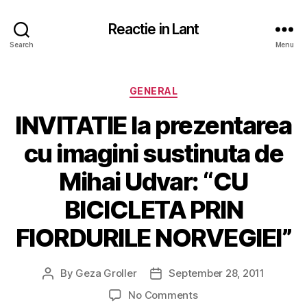
Reactie in Lant
Search
Menu
Categories
GENERAL
INVITATIE la prezentarea
cu imagini sustinuta de
Mihai Udvar: “CU
BICICLETA PRIN
FIORDURILE NORVEGIEI”
By
Geza Groller
September 28, 2011
Post
Post
author
date
on
No Comments