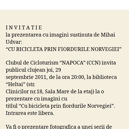
INVITATIE
la
prezentarea
cu
imagini
I N V I T A T I E
sustinuta
la prezentarea cu imagini sustinuta de Mihai
de
Udvar:
Mihai
“CU BICICLETA PRIN FIORDURILE NORVEGIEI”
Udvar:
“CU
Clubul de Cicloturism “NAPOCA” (CCN) invita
BICICLETA
publicul clujean joi, 29
PRIN
septembrie 2011, de la ora 20:00, la biblioteca
FIORDURILE
NORVEGIEI”
“Heltai” (str.
Clinicilor nr.18, Sala Mare de la etaj) la o
prezentare cu imagini cu
titlul “Cu bicicleta prin fiordurile Norvegiei”.
Intrarea este libera.
Va fi o prezentare fotografica a unei serii de