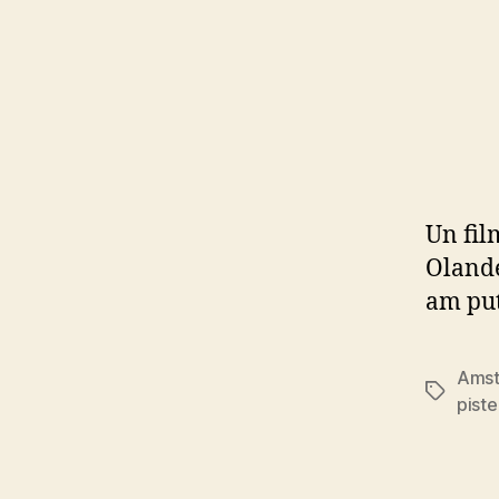
Un fil
Olandez
am put
Ams
Tags
piste