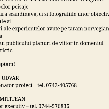
elor peisaje
ura scandinava, ci si fotografiile unor obiecti
le si
ri ale experientelor avute pe taram norvegian,
va
ui publicului planuri de viitor in domeniul
ristic.
eptam!
 UDVAR
nator proiect – tel. 0742-405768
MITITEAN
or executiv – tel. 0744-576836