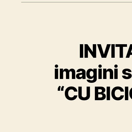
INVITA
imagini 
“CU BIC