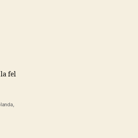
la fel
olanda
,