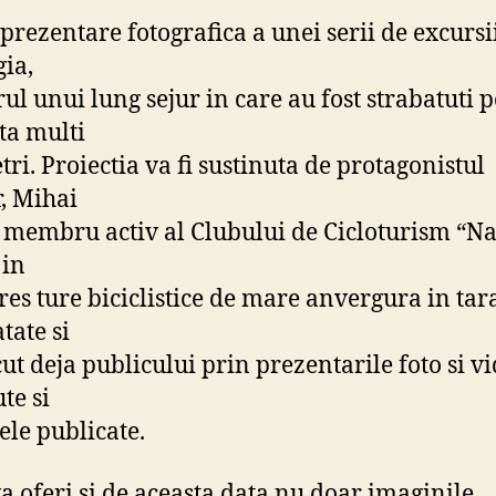
o prezentare fotografica a unei serii de excursi
ia,
rul unui lung sejur in care au fost strabatuti p
eta multi
tri. Proiectia va fi sustinuta de protagonistul
r, Mihai
 membru activ al Clubului de Cicloturism “N
 in
es ture biciclistice de mare anvergura in tara
tate si
ut deja publicului prin prezentarile foto si v
te si
ele publicate.
va oferi si de aceasta data nu doar imaginile