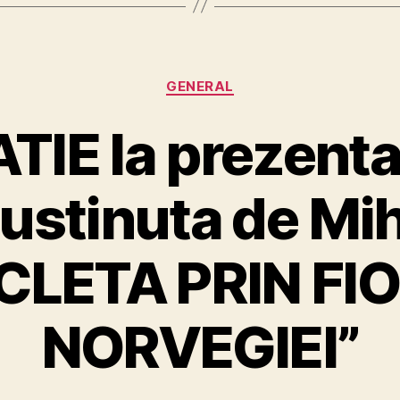
Categories
GENERAL
TIE la prezent
sustinuta de Mih
ICLETA PRIN FI
NORVEGIEI”