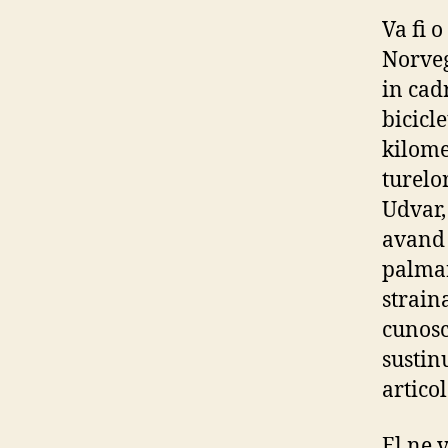
Va fi 
Norveg
in cad
bicicl
kilome
turelo
Udvar,
avand
palmar
straina
cunosc
sustinu
articol
El ne 