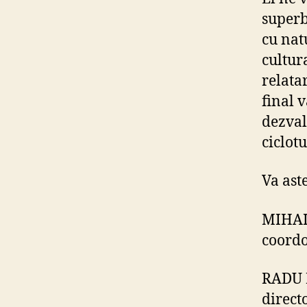
superb
cu nat
cultura
relata
final 
dezval
ciclotu
Va ast
MIHAI
coordo
RADU 
direct