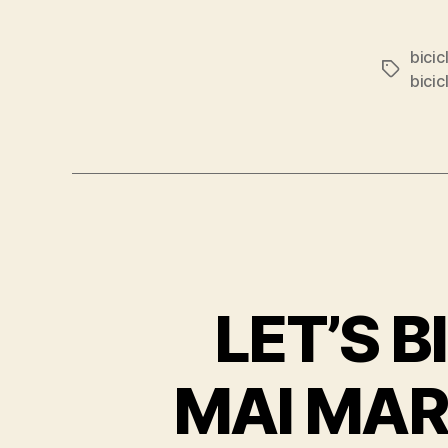
bicic
Tags
bicic
LET’S B
MAI MAR