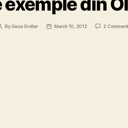
e exemple din O
By
Geza Groller
March 10, 2012
2 Comment
Post
Post
author
date