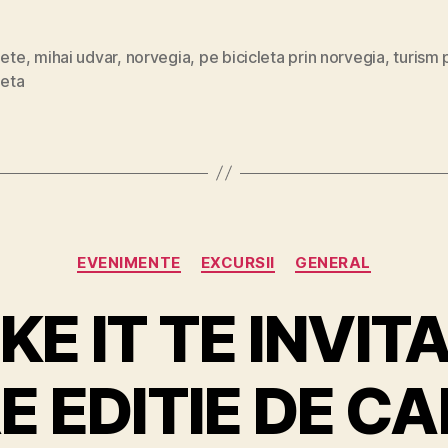
lete
,
mihai udvar
,
norvegia
,
pe bicicleta prin norvegia
,
turism 
leta
Categories
EVENIMENTE
EXCURSII
GENERAL
IKE IT TE INVIT
E EDITIE DE CA