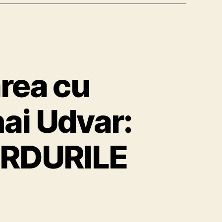
area cu
ai Udvar:
ORDURILE