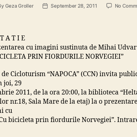
By
Geza Groller
September 28, 2011
No Comm
t
Post
hor
date
 T A T I E
zentarea cu imagini sustinuta de Mihai Udvar
ICICLETA PRIN FIORDURILE NORVEGIEI”
 de Cicloturism “NAPOCA” (CCN) invita publi
 joi, 29
rie 2011, de la ora 20:00, la biblioteca “Heltai
lor nr.18, Sala Mare de la etaj) la o prezentar
i cu
“Cu bicicleta prin fiordurile Norvegiei”. Intrar