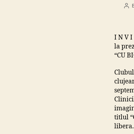
Pos
aut
I N V I
la pre
“CU B
Clubul
clujean
septemb
Clinici
imagin
titlul 
libera.