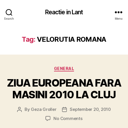
Reactie in Lant
Search
Menu
Tag:
VELORUTIA ROMANA
Categories
GENERAL
ZIUA EUROPEANA FARA
MASINI 2010 LA CLUJ
By
Geza Groller
September 20, 2010
Post
Post
author
date
on
No Comments
ZIUA