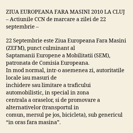
EUROPEANA
FARA
ZIUA EUROPEANA FARA MASINI 2010 LA CLUJ
MASINI
– Actiunile CCN de marcare a zilei de 22
2010
septembrie –
LA
CLUJ
22 Septembrie este Ziua Europeana Fara Masini
(ZEFM), punct culminant al
Saptamanii Europene a Mobilitatii (SEM),
patronata de Comisia Europeana.
In mod normal, intr-o asemenea zi, autoritatile
locale iau masuri de
inchidere sau limitare a traficului
automobilistic, in special in zona
centrala a oraselor, si de promovare a
alternativelor (transportul in
comun, mersul pe jos, bicicleta), sub genericul
“in oras fara masina”.