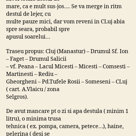
mare, ca e mult sus-jos…. Se va merge in ritm
destul de lejer, cu
multe pauze mici, dar vom reveni in CLuj abia
spre seara, probabil spre
apusul soarelui…
Traseu propus: Cluj (Manastur) – Drumul Sf. Ion
– Faget – Drumul Salicii
– vf. Peana – Lacul Micesti – Micesti – Comsesti –
Martinesti – Rediu –
Gheorgheni – Pd.Tufele Rosii – Someseni – CLuj
( cart. A.Vlaicu / zona
Selgros).
De avut mancare pt o zi si apa destula ( minim 1
litru), o minima trusa
tehnica ( ex. pompa, camera, petece…), haine,
pelerina ( desi se