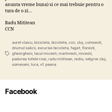
anunta vreme buna) si ce mai trebuie pentru o
tura de o zi…
Radu Mititean
CCN
aurel vlaicu
,
bicicleta
,
biciclete
,
ccn
,
cluj
,
comsesti
,
drumul salicii
,
excursie bicicleta
,
faget
,
floresti
,
gheorgheni
,
lacul micesti
,
martinesti
,
micesti
,
Tags
padurea tufele rosii
,
radu mititean
,
rediu
,
selgros cluj
,
someseni
,
tura
,
vf. peana
Facebook