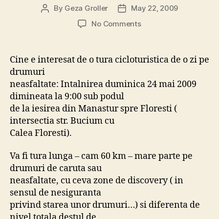
By
Geza Groller
May 22, 2009
Post
Post
author
date
on
No Comments
Tura
pe
bitze
Cine e interesat de o tura cicloturistica de o zi pe
duminica
drumuri
–
neasfaltate: Intalnirea duminica 24 mai 2009
intalnire
dimineata la 9:00 sub podul
ora
de la iesirea din Manastur spre Floresti (
9:00
intersectia str. Bucium cu
sub
podul
Calea Floresti).
de
la
Va fi tura lunga – cam 60 km – mare parte pe
iesirea
drumuri de caruta sau
din
neasfaltate, cu ceva zone de discovery ( in
Manastur
sensul de nesiguranta
spre
privind starea unor drumuri…) si diferenta de
Floresti
nivel totala destul de