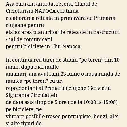
in
Asa cum am anuntat recent, Clubul de
Cluj
Cicloturism NAPOCA continua
–
colaborarea reluata in primavara cu Primaria
in
clujeana pentru
23.06.2008
elaborarea planurilor de retea de infrastructuri
/ cai de comunicatii
pentru biciclete in Cluj-Napoca.
In continuarea turei de studiu “pe teren” din 10
iunie, dupa mai multe
amanari, am avut luni 23 iunie o noua runda de
munca “pe teren” cu un
reprezentant al Primariei clujene (Serviciul
Siguranta Circulatiei),
de data asta timp de 5 ore ( de la 10:00 la 15:00),
pe biciclete, pe
viitoare posibile trasee pentru piste, benzi, alei
si alte tipuri de