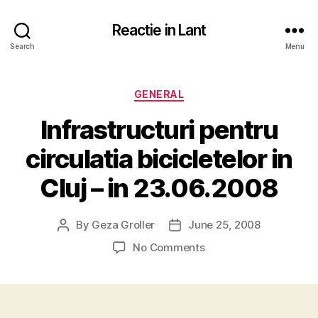
Reactie in Lant
Search
Menu
Categories
GENERAL
Infrastructuri pentru
circulatia bicicletelor in
Cluj – in 23.06.2008
By
Geza Groller
June 25, 2008
Post
Post
author
date
on
No Comments
Infrastructuri
pentru
circulatia
bicicletelor