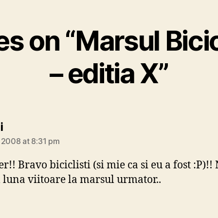
es on “Marsul Bicic
– editia X”
says:
i
 2008 at 8:31 pm
!! Bravo biciclisti (si mie ca si eu a fost :P)!!
luna viitoare la marsul urmator..