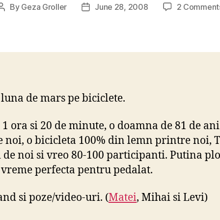
By
Geza Groller
June 28, 2008
2 Comment
Post
Post
author
date
 luna de mars pe biciclete.
 1 ora si 20 de minute, o doamna de 81 de ani
e noi, o bicicleta 100% din lemn printre noi, 
i de noi si vreo 80-100 participanti. Putina plo
t vreme perfecta pentru pedalat.
and si poze/video-uri. (
Matei
, Mihai si Levi)