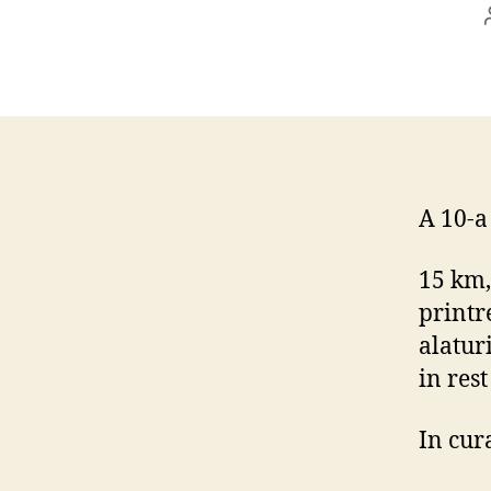
A 10-a
15 km,
printr
alatur
in res
In cur