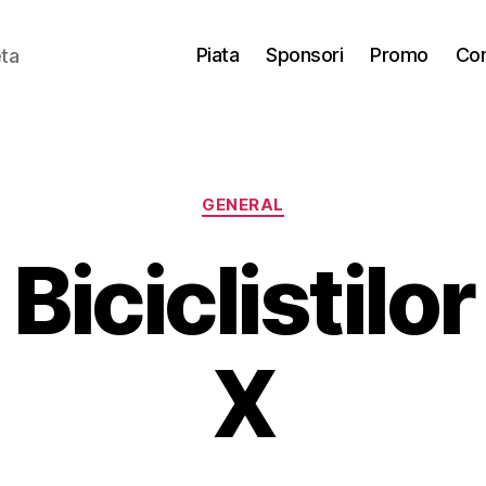
Piata
Sponsori
Promo
Con
eta
Categories
GENERAL
Biciclistilor 
X