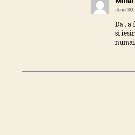
Mihai
June 30,
Da , a
si ies
numa