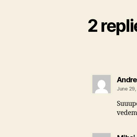
2 repli
Andre
June 29,
Suuuper
vedem 