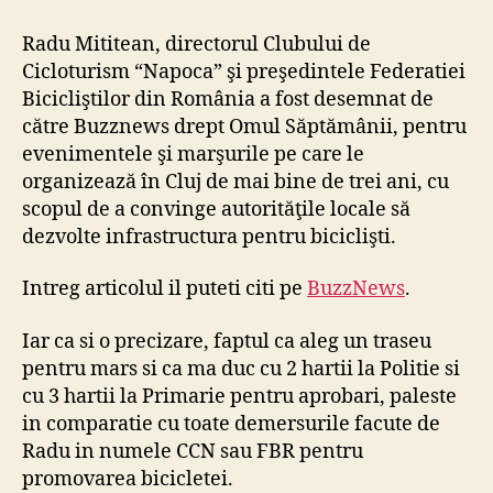
Mititean
–
Radu Mititean, directorul Clubului de
Omul
Cicloturism “Napoca” şi preşedintele Federatiei
saptamanii
Bicicliştilor din România a fost desemnat de
către Buzznews drept Omul Săptămânii, pentru
evenimentele şi marşurile pe care le
organizează în Cluj de mai bine de trei ani, cu
scopul de a convinge autorităţile locale să
dezvolte infrastructura pentru biciclişti.
Intreg articolul il puteti citi pe
BuzzNews
.
Iar ca si o precizare, faptul ca aleg un traseu
pentru mars si ca ma duc cu 2 hartii la Politie si
cu 3 hartii la Primarie pentru aprobari, paleste
in comparatie cu toate demersurile facute de
Radu in numele CCN sau FBR pentru
promovarea bicicletei.