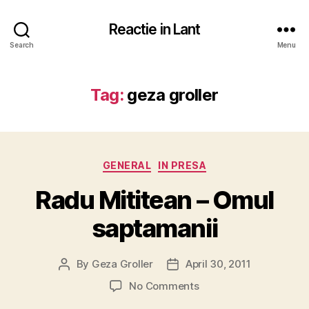
Reactie in Lant
Search
Menu
Tag:
geza groller
Categories
GENERAL
IN PRESA
Radu Mititean – Omul
saptamanii
By
Geza Groller
April 30, 2011
Post
Post
author
date
on
No Comments
Radu