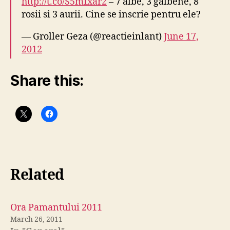
http://t.co/S5mIxar2
– 7 albe, 3 galbene, 8
rosii si 3 aurii. Cine se inscrie pentru ele?
— Groller Geza (@reactieinlant)
June 17,
2012
Share this:
Related
Ora Pamantului 2011
March 26, 2011