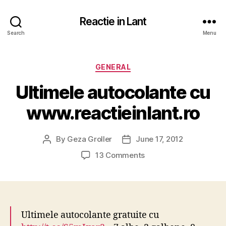
Reactie in Lant
Search
Menu
Categories
GENERAL
Ultimele autocolante cu
www.reactieinlant.ro
By
Geza Groller
June 17, 2012
Post
Post
author
date
on
13 Comments
Ultimele
autocolante
cu
www.reactieinlant.ro
Ultimele autocolante gratuite cu