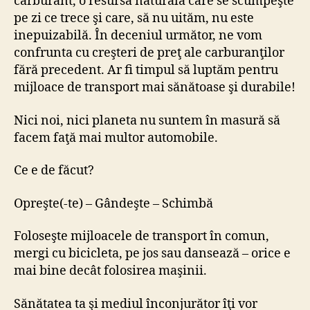
carburant, o resursă naturală care se scumpeşte
pe zi ce trece şi care, să nu uităm, nu este
inepuizabilă. În deceniul următor, ne vom
confrunta cu creşteri de preţ ale carburanţilor
fără precedent. Ar fi timpul să luptăm pentru
mijloace de transport mai sănătoase şi durabile!
Nici noi, nici planeta nu suntem în masură să
facem faţă mai multor automobile.
Ce e de făcut?
Opreşte(-te) – Gândeşte – Schimbă
Foloseşte mijloacele de transport în comun,
mergi cu bicicleta, pe jos sau dansează – orice e
mai bine decât folosirea maşinii.
Sănătatea ta şi mediul înconjurător îţi vor