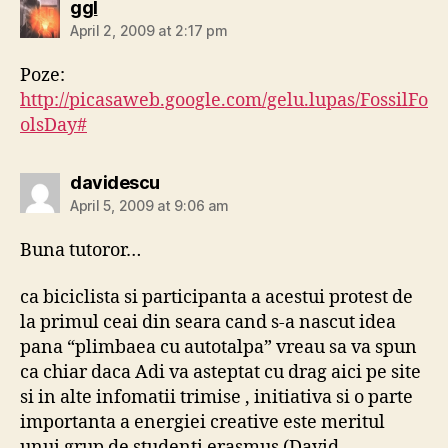
says:
ggl
April 2, 2009 at 2:17 pm
Poze:
http://picasaweb.google.com/gelu.lupas/FossilFo
olsDay#
says:
davidescu
April 5, 2009 at 9:06 am
Buna tutoror…
ca biciclista si participanta a acestui protest de
la primul ceai din seara cand s-a nascut idea
pana “plimbaea cu autotalpa” vreau sa va spun
ca chiar daca Adi va asteptat cu drag aici pe site
si in alte infomatii trimise , initiativa si o parte
importanta a energiei creative este meritul
unui grup de studenti erasmus (David,