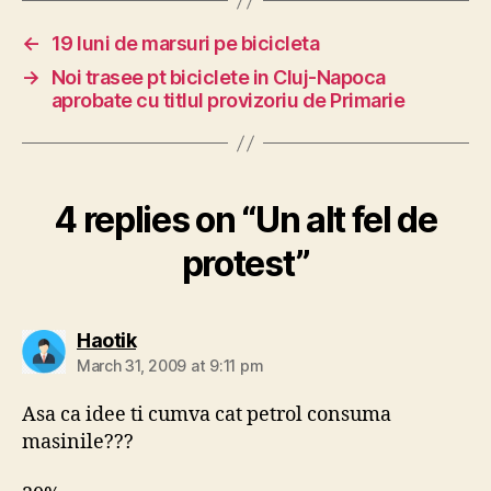
←
19 luni de marsuri pe bicicleta
→
Noi trasee pt biciclete in Cluj-Napoca
aprobate cu titlul provizoriu de Primarie
4 replies on “Un alt fel de
protest”
says:
Haotik
March 31, 2009 at 9:11 pm
Asa ca idee ti cumva cat petrol consuma
masinile???