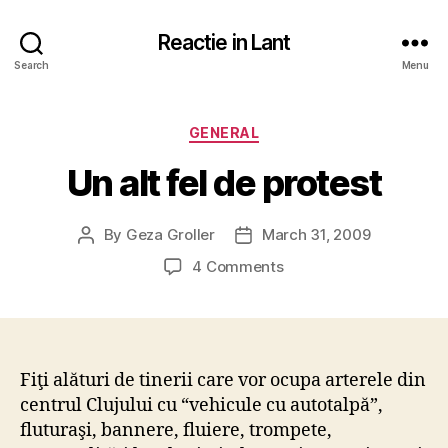
Reactie in Lant
Search
Menu
Categories
GENERAL
Un alt fel de protest
By
Geza Groller
March 31, 2009
Post
Post
author
date
on
4 Comments
Un
alt
fel
de
protest
Fiţi alături de tinerii care vor ocupa arterele din
centrul Clujului cu “vehicule cu autotalpă”,
fluturaşi, bannere, fluiere, trompete,