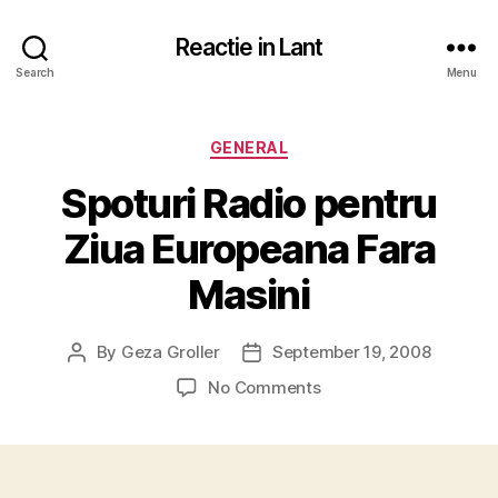
Reactie in Lant
Search
Menu
Categories
GENERAL
Spoturi Radio pentru
Ziua Europeana Fara
Masini
By
Geza Groller
September 19, 2008
Post
Post
author
date
on
No Comments
Spoturi
Radio
pentru
Ziua