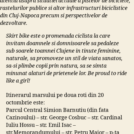
atentia asupra situatiei actuale a pistelor de biciclete,
rastelurilor publice si altor infrastructuri biciclistice
din Cluj-Napoca precum si perspectivelor de
dezvoltare.
Skirt bike este o promenada ciclista la care
invitam doamnele si domnisoarele sa pedaleze
sub soarele toamnei Clujene in tinute feminine,
naturale, sa promoveze un stil de viata sanatos,
sa-si plimbe copii prin natura, sa se simta
minunat alaturi de prietenele lor. Be proud to ride
like a girl!
Itinerarul marsului pe doua roti din 20
octombrie este:
Parcul Central Simion Barnutiu (din fata
Cazinoului) – str. George Cosbuc – str. Cardinal
Iuliu Hossu – str. Emil Isac –
str.Memorandumului – str. Petru Maior – p-ta