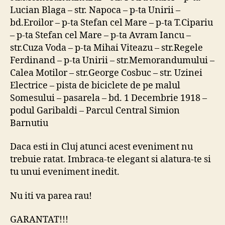
Lucian Blaga – str. Napoca – p-ta Unirii –
bd.Eroilor – p-ta Stefan cel Mare – p-ta T.Cipariu
– p-ta Stefan cel Mare – p-ta Avram Iancu –
str.Cuza Voda – p-ta Mihai Viteazu – str.Regele
Ferdinand – p-ta Unirii – str.Memorandumului –
Calea Motilor – str.George Cosbuc – str. Uzinei
Electrice – pista de biciclete de pe malul
Somesului – pasarela – bd. 1 Decembrie 1918 –
podul Garibaldi – Parcul Central Simion
Barnutiu
Daca esti in Cluj atunci acest eveniment nu
trebuie ratat. Imbraca-te elegant si alatura-te si
tu unui eveniment inedit.
Nu iti va parea rau!
GARANTAT!!!