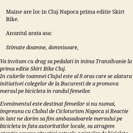
editie
Skirt
Maine are loc in Cluj-Napoca prima editie Skirt
Bike
Bike.
in
Cluj-
Anuntul arata asa:
Napoca
Stimate doamne, domnisoare,
Va invitam cu drag sa pedalati in inima Transilvanie la
prima editie Skirt Bike Cluj.
In culorile toamnei Clujul este al 8 oras care se alatura
initiativei colegelor de la Bucuresti de a promova
mersul pe bicicleta in randul femeilor.
Evenimentul este destinat femeilor si nu numai,
impreuna cu Clubul de Cicloturism Napoca si Reactie
in lant ne dorim sa fim ambasadoarele mersului pe
bicicleta in fata autoritatilor locale, sa atragem