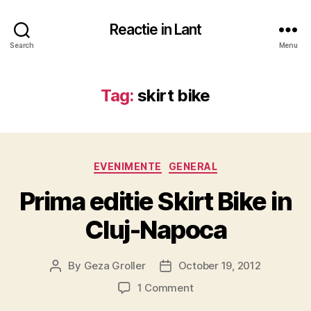
Reactie in Lant
Search
Menu
Tag:
skirt bike
Categories
EVENIMENTE
GENERAL
Prima editie Skirt Bike in
Cluj-Napoca
By
Geza Groller
October 19, 2012
Post
Post
author
date
on
1 Comment
Prima