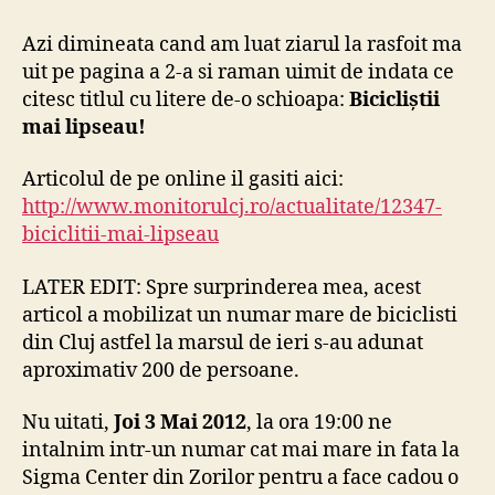
pentru
Monitorul
Azi dimineata cand am luat ziarul la rasfoit ma
de
uit pe pagina a 2-a si raman uimit de indata ce
Cluj
citesc titlul cu litere de-o schioapa:
Bicicliștii
mai lipseau!
Articolul de pe online il gasiti aici:
http://www.monitorulcj.ro/actualitate/12347-
biciclitii-mai-lipseau
LATER EDIT: Spre surprinderea mea, acest
articol a mobilizat un numar mare de biciclisti
din Cluj astfel la marsul de ieri s-au adunat
aproximativ 200 de persoane.
Nu uitati,
Joi 3 Mai 2012
, la ora 19:00 ne
intalnim intr-un numar cat mai mare in fata la
Sigma Center din Zorilor pentru a face cadou o