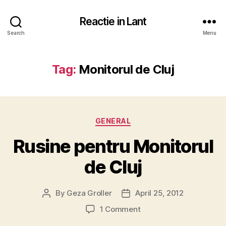
Reactie in Lant
Search
Menu
Tag:
Monitorul de Cluj
Categories
GENERAL
Rusine pentru Monitorul
de Cluj
By
Geza Groller
April 25, 2012
Post
Post
author
date
on
1 Comment
Rusine