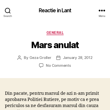
Reactie in Lant
Search
Menu
Categories
GENERAL
Mars anulat
By
Geza Groller
January 28, 2012
Post
Post
author
date
on
No Comments
Mars
anulat
Din pacate, pentru marsul de azi n-am primit
aprobarea Politiei Rutiere, pe motiv ca e prea
periculos sa ne desfasuram marsul din cauza