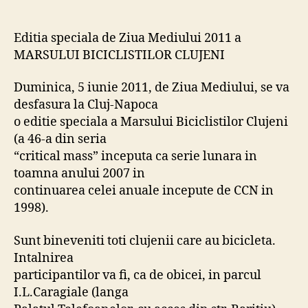
de
Ziua
Mediului
Editia speciala de Ziua Mediului 2011 a
2011
MARSULUI BICICLISTILOR CLUJENI
a
MARSULUI
Duminica, 5 iunie 2011, de Ziua Mediului, se va
BICICLISTILOR
desfasura la Cluj-Napoca
CLUJENI
o editie speciala a Marsului Biciclistilor Clujeni
(a 46-a din seria
“critical mass” inceputa ca serie lunara in
toamna anului 2007 in
continuarea celei anuale incepute de CCN in
1998).
Sunt bineveniti toti clujenii care au bicicleta.
Intalnirea
participantilor va fi, ca de obicei, in parcul
I.L.Caragiale (langa