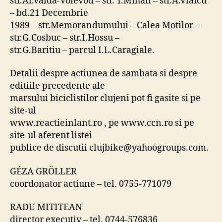
str.Al.Vaida-Voievod – str. T.Mihali – str.A.Vlaicu
– bd.21 Decembrie
1989 – str.Memorandumului – Calea Motilor –
str.G.Cosbuc – str.I.Hossu –
str.G.Baritiu – parcul I.L.Caragiale.
Detalii despre actiunea de sambata si despre
editiile precedente ale
marsului biciclistilor clujeni pot fi gasite si pe
site-ul
www.reactieinlant.ro , pe www.ccn.ro si pe
site-ul aferent listei
publice de discutii clujbike@yahoogroups.com.
GÉZA GRÖLLER
coordonator actiune – tel. 0755-771079
RADU MITITEAN
director executiv – tel. 0744-576836