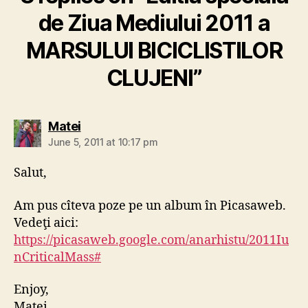
de Ziua Mediului 2011 a
MARSULUI BICICLISTILOR
CLUJENI”
says:
Matei
June 5, 2011 at 10:17 pm
Salut,
Am pus cîteva poze pe un album în Picasaweb.
Vedeţi aici:
https://picasaweb.google.com/anarhistu/2011Iu
nCriticalMass#
Enjoy,
Matei