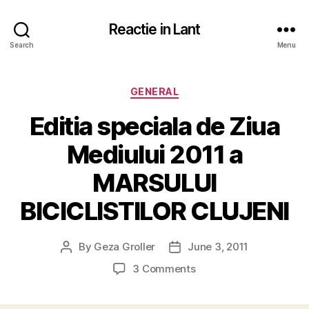
Reactie in Lant
Search
Menu
Categories
GENERAL
Editia speciala de Ziua
Mediului 2011 a
MARSULUI
BICICLISTILOR CLUJENI
By
Geza Groller
June 3, 2011
Post
Post
author
date
on
3 Comments
Editia
speciala