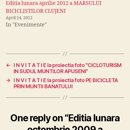
Editia lunara aprilie 2012 a MARSULUI
BICICLISTILOR CLUJENI
April 24, 2012
In "Evenimente"
←
I N V I T A T I E la proiectia foto “CICLOTURISM
IN SUDUL MUNTILOR APUSENI”
→
I N V I T A T I E la proiectia foto PE BICICLETA
PRIN MUNTII BANATULUI
One reply on “Editia lunara
octombrie 2009 a