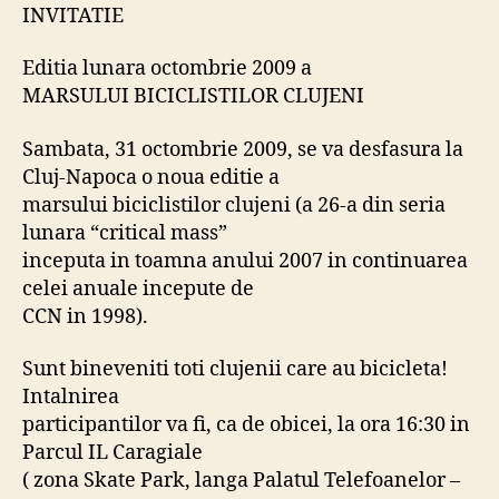
a
INVITATIE
MARSULUI
BICICLISTILOR
Editia lunara octombrie 2009 a
CLUJENI
MARSULUI
BICICLISTILOR
CLUJENI
Sambata, 31 octombrie 2009, se va desfasura la
Cluj-Napoca o noua editie a
marsului
biciclistilor
clujeni (a 26-a din seria
lunara “critical mass”
inceputa in toamna anului 2007 in continuarea
celei anuale incepute de
CCN in 1998).
Sunt bineveniti toti clujenii care au bicicleta!
Intalnirea
participantilor va fi, ca de obicei, la ora 16:30 in
Parcul IL Caragiale
( zona Skate Park, langa Palatul Telefoanelor –