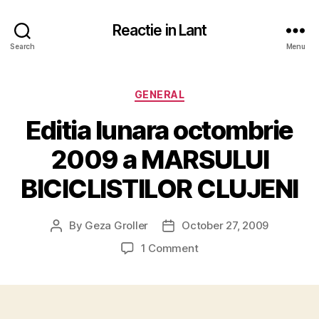
Reactie in Lant
Search
Menu
Categories
GENERAL
Editia lunara octombrie
2009 a MARSULUI
BICICLISTILOR CLUJENI
By
Geza Groller
October 27, 2009
Post
Post
author
date
on
1 Comment
Editia
lunara
octombrie
2009