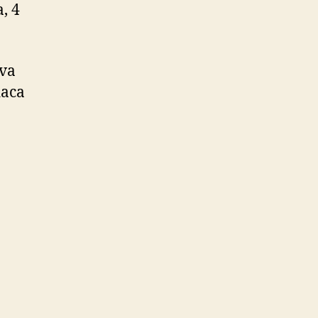
, 4
 va
daca