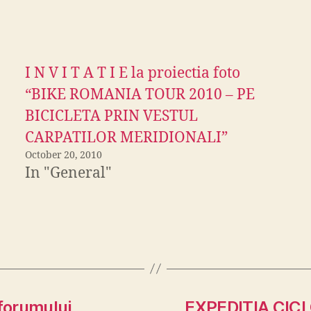
I N V I T A T I E la proiectia foto
“BIKE ROMANIA TOUR 2010 – PE
BICICLETA PRIN VESTUL
CARPATILOR MERIDIONALI”
October 20, 2010
In "General"
 forumului
EXPEDITIA CIC