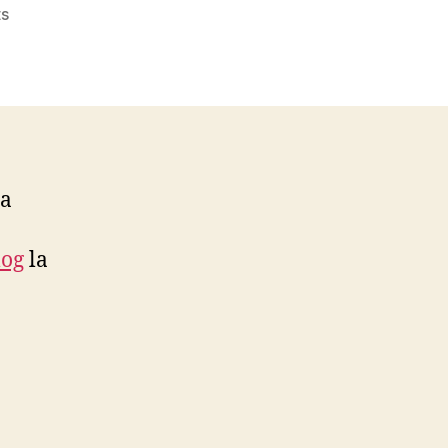
on
s
Se
apropie
MAROS
MTB
MARATHON
2009
 a
log
la