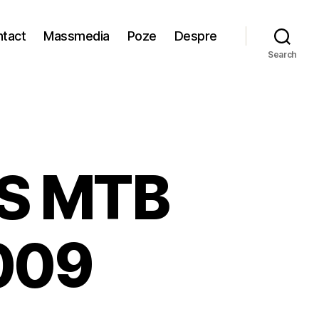
tact
Massmedia
Poze
Despre
Search
OS MTB
009