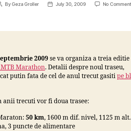
By
Geza Groller
July 30, 2009
No Comment
Post
Post
author
date
septembrie 2009
se va organiza a treia editie
 MTB Marathon
. Detalii despre noul traseu,
cat putin fata de cel de anul trecut gasiti
pe b
n anii trecuti vor fi doua trasee:
Maraton:
50 km
, 1600 m dif. nivel, 1125 m alt.
, 3 puncte de alimentare