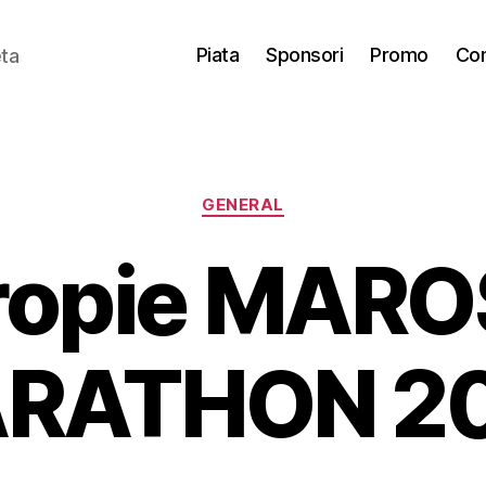
Piata
Sponsori
Promo
Con
eta
Categories
GENERAL
ropie MAR
RATHON 2