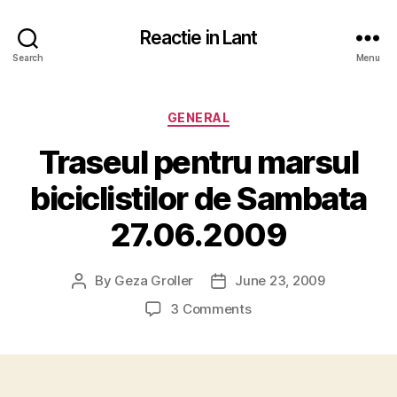
Reactie in Lant
Search
Menu
Categories
GENERAL
Traseul pentru marsul
biciclistilor de Sambata
27.06.2009
By
Geza Groller
June 23, 2009
Post
Post
author
date
on
3 Comments
Traseul
pentru
marsul
biciclistilor