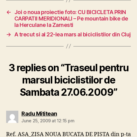
←
Joi o noua proiectie foto: CU BICICLETA PRIN
CARPATII MERIDIONALI – Pe mountain bike de
la Herculane la Zarnesti
→
A trecut si al 22-lea mars al biciclistilor din Cluj
3 replies on “Traseul pentru
marsul biciclistilor de
Sambata 27.06.2009”
says:
Radu Mititean
June 25, 2009 at 12:15 pm
Ref. ASA_ZISA NOUA BUCATA DE PISTA din p-ta