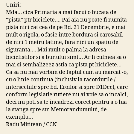
Uniri:
Mda… cica Primaria a mai facut o bucata de
“pista” ptr biciclete…. Pai aia nu poate fi numita
pista nici cat cea de pe Bd. 21 Decembrie, e mai
mult o rigola, o fasie intre bordura si carosabil
de nici 1 metru latime, fara nici un spatiu de
siguranta…. Mai mult o palma la adresa
biciclistilor si a bunului simt… Ar fi culmea sa o
mai si semhalizeez astia ca pista pt biciclete…
Ca sa nu mai vorbim de faptul cum au marcat -o,
cu o linie continua (inclusiv la racordurile /
intersectiile spre bd. Eroilor si spre D1Dec), care
conform legislatie rutiere nu ai voie sa o incalci,
deci nu poti sa te incadrezi corect pentru a o lua
la stanga spre str. Memorandumului, de
exemplu…
Radu Mititean / CCN