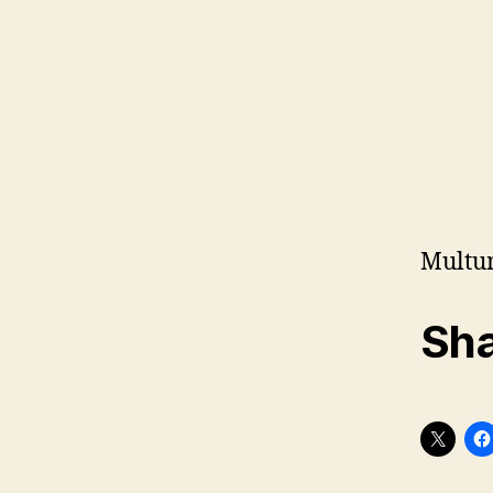
Multum
Sha