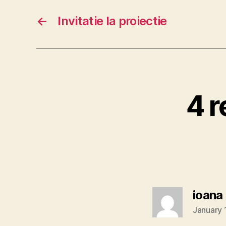
←
Invitatie la proiectie
4 r
ioana
January 