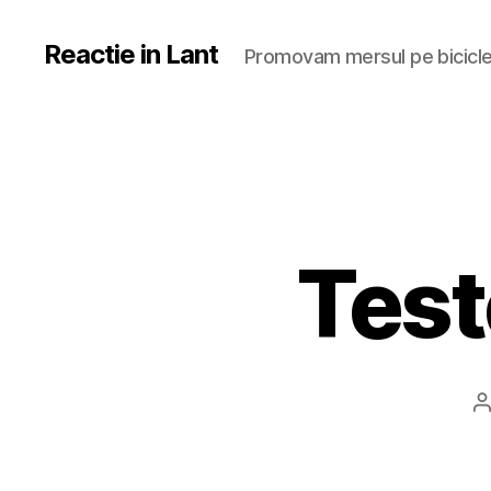
Reactie in Lant
Promovam mersul pe bicicl
Test
P
a