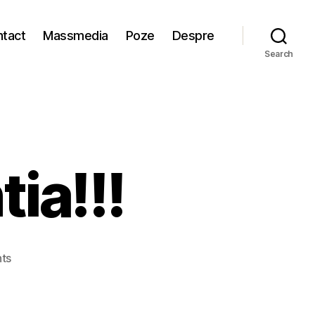
tact
Massmedia
Poze
Despre
Search
ia!!!
on
ts
Testeaza-
ti
atentia!!!