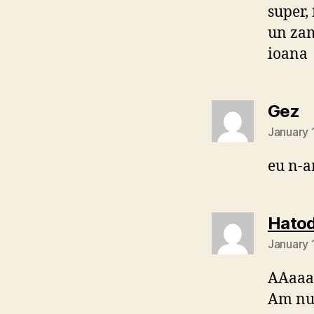
super, 
un za
ioana
s
Gez
January 
eu n-a
Hato
January 
AAaaa,
Am num