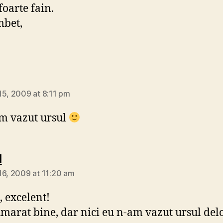
foarte fain.
mbet,
ays:
15, 2009 at 8:11 pm
m vazut ursul
says:
d
16, 2009 at 11:20 am
 excelent!
arat bine, dar nici eu n-am vazut ursul delo