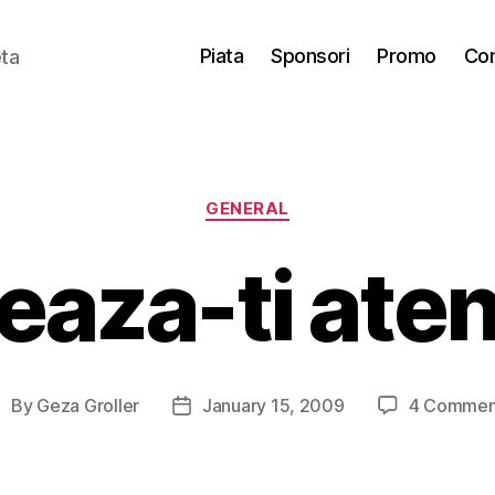
Piata
Sponsori
Promo
Con
eta
Categories
GENERAL
eaza-ti atent
By
Geza Groller
January 15, 2009
4 Commen
ost
Post
uthor
date