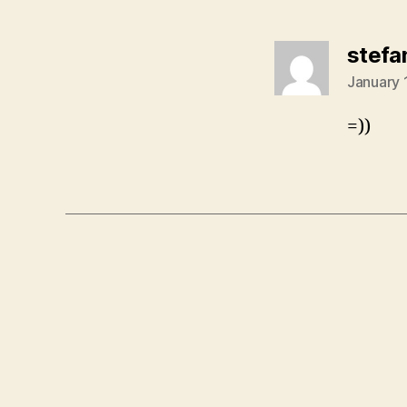
stefa
January 
=))