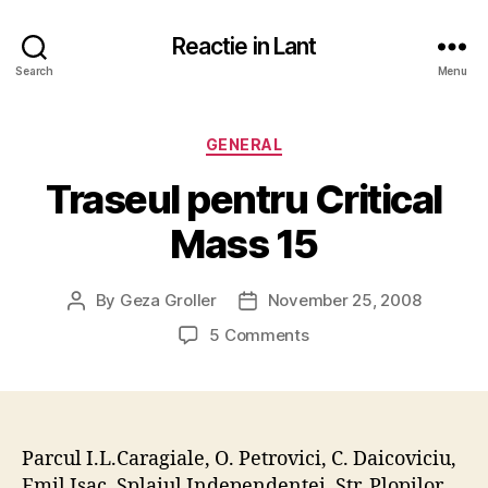
Reactie in Lant
Search
Menu
Categories
GENERAL
Traseul pentru Critical
Mass 15
By
Geza Groller
November 25, 2008
Post
Post
author
date
on
5 Comments
Traseul
pentru
Critical
Mass
15
Parcul I.L.Caragiale, O. Petrovici, C. Daicoviciu,
Emil Isac, Splaiul Independentei, Str. Plopilor,