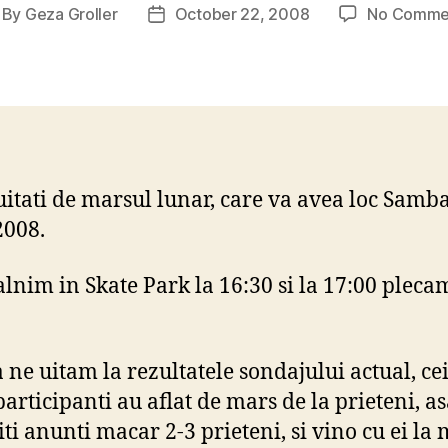
By
Geza Groller
October 22, 2008
No Comme
st
Post
thor
date
uitati de marsul lunar, care va avea loc Samba
2008.
alnim in Skate Park la 16:30 si la 17:00 pleca
.
a ne uitam la rezultatele sondajului actual, ce
articipanti au aflat de mars de la prieteni, as
iti anunti macar 2-3 prieteni, si vino cu ei la 