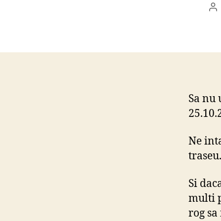
Po
au
Sa nu 
25.10.
Ne int
traseu
Si dac
multi p
rog sa 