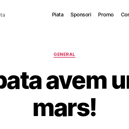
Piata
Sponsori
Promo
Con
eta
Categories
GENERAL
ata avem u
mars!