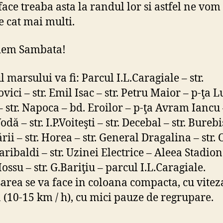
face treaba asta la randul lor si astfel ne vom
e cat mai multi.
dem Sambata!
 marsului va fi: Parcul I.L.Caragiale – str.
vici – str. Emil Isac – str. Petru Maior – p-ţa 
– str. Napoca – bd. Eroilor – p-ţa Avram Iancu –
dă – str. I.P.Voiteşti – str. Decebal – str. Burebi
rii – str. Horea – str. General Dragalina – str.
Garibaldi – str. Uzinei Electrice – Aleea Stadion 
ossu – str. G.Bariţiu – parcul I.L.Caragiale.
area se va face in coloana compacta, cu vitez
 (10-15 km / h), cu mici pauze de regrupare.