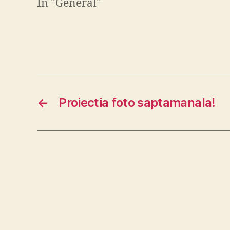
In "General"
←
Proiectia foto saptamanala!