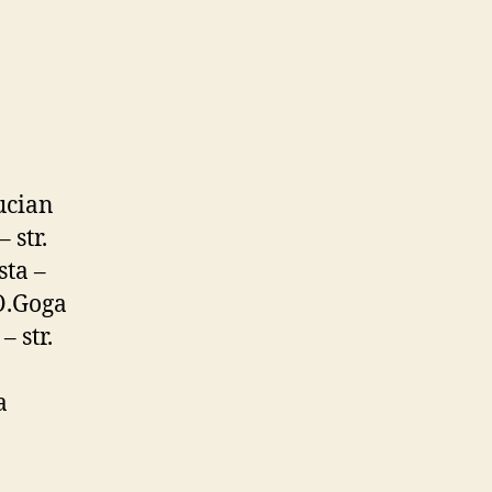
Lucian
 str.
sta –
 O.Goga
– str.
a