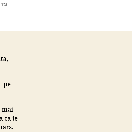
on
nts
Sambata
avem
un
nou
mars!
ta,
m pe
i mai
a ca te
mars.