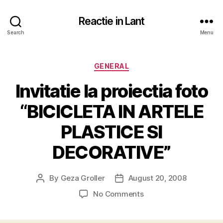
Reactie in Lant
Search
Menu
Categories
GENERAL
Invitatie la proiectia foto
“BICICLETA IN ARTELE
PLASTICE SI
DECORATIVE”
By
Geza Groller
August 20, 2008
Post
Post
author
date
on
No Comments
Invitatie
la