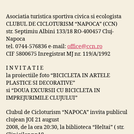
proiectia
foto
“BICICLETA
Asociatia turistica sportiva civica si ecologista
IN
CLUBUL DE CICLOTURISM “NAPOCA” (CCN)
ARTELE
str. Septimiu Albini 133/18 RO-400457 Cluj-
PLASTICE
Napoca
SI
tel. 0744-576836 e-mail:
office@ccn.ro
DECORATIVE”
CIF 5800675 Inregistrat MJ nr. 119/A/1992
I N V I T A T I E
la proiectiile foto “BICICLETA IN ARTELE
PLASTICE SI DECORATIVE”
si “DOUA EXCURSII CU BICICLETA IN
IMPREJURIMILE CLUJULUI”
Clubul de Cicloturism “NAPOCA” invita publicul
clujean JOI 21 august
2008, de la ora 20:30, la biblioteca “Heltai” ( str.