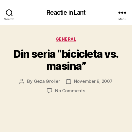
Reactie in Lant
Search
Menu
Categories
GENERAL
Din seria “bicicleta vs.
masina”
By
Geza Groller
November 9, 2007
Post
Post
author
date
on
No Comments
Din
seria
“bicicleta
vs.
masina”