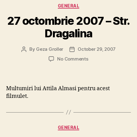
Categories
GENERAL
27 octombrie 2007 – Str.
Dragalina
By
Geza Groller
October 29, 2007
Post
Post
author
date
on
No Comments
27
octombrie
2007
–
Multumiri lui Attila Almasi pentru acest
Str.
filmulet.
Dragalina
Categories
GENERAL