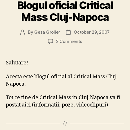
Blogul oficial Critical
Mass Cluj-Napoca
By
Geza Groller
October 29, 2007
Post
Post
author
date
on
2 Comments
Blogul
oficial
Critical
Salutare!
Mass
Cluj-
Acesta este blogul oficial al Critical Mass Cluj-
Napoca
Napoca.
Tot ce tine de Critical Mass in Cluj-Napoca va fi
postat aici (informatii, poze, videoclipuri)