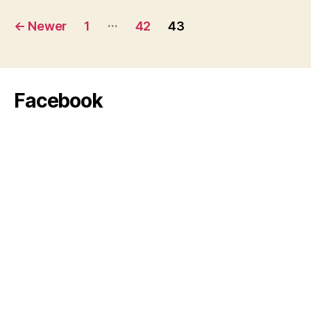
Posts
…
←
Newer
1
42
43
pagination
Facebook