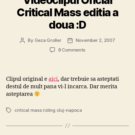
Videoclipul Oficial
Critical Mass editia a
doua :D
By
Geza Groller
November 2, 2007
Post
Post
author
date
on
8 Comments
Videoclipul
Oficial
Critical
Mass
Clipul original e
aici
, dar trebuie sa asteptati
editia
destul de mult pana vi-l incarca. Dar merita
a
asteptarea
doua
:D
critical mass riding cluj-napoca
Tags